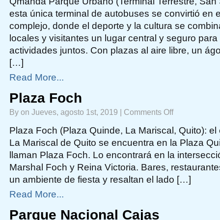
Qmanda Parque Urbano (Terminal Terrestre, San S
Parque
Urbano
esta única terminal de autobuses se convirtió en
complejo, donde el deporte y la cultura se combin
locales y visitantes un lugar central y seguro para 
actividades juntos. Con plazas al aire libre, un á
[…]
Read More...
Plaza Foch
on
By on Jueves, agosto 1st, 2019 |
Comments Off
Plaza
Foch
Plaza Foch (Plaza Quinde, La Mariscal, Quito): el 
La Mariscal de Quito se encuentra en la Plaza Qui
llaman Plaza Foch. Lo encontrará en la intersecci
Marshal Foch y Reina Victoria. Bares, restaurantes
un ambiente de fiesta y resaltan el lado […]
Read More...
Parque Nacional Cajas