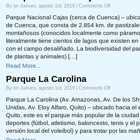
on
By on Jueves, agosto 1st, 2019 |
Comments Off
Parque
Nacional
Cajas
Parque Nacional Cajas (cerca de Cuenca) – ubica
de Cuenca, que consta de 2.854 km. de pastizale
montañosos (conocidos localmente como páramos
literalmente tiene cientos de lagos que existen e
con el campo desaliñado. La biodiversidad del pa
de plantas y animales) […]
Read More...
Parque La Carolina
on
By on Jueves, agosto 1st, 2019 |
Comments Off
Parque
La
Carolina
Parque La Carolina (Av. Amazonas, Av. De los Shy
Unidas, Av. Eloy Alfaro, Quito) – ubicado hacia el
Quito, este es el parque más popular de la ciudad
deportes (fútbol, atletismo, baloncesto, tenis y el
versión local del voleibol) y para trotar por las m