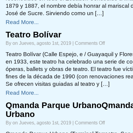
1879 y 1887, el nombre debía honrar al mariscal
José de Sucre. Sirviendo como un […]
Read More...
Teatro Bolívar
on
By on Jueves, agosto 1st, 2019 |
Comments Off
Teatro
Bolívar
Teatro Bolívar (Calle Espejo, e / Guayaquil y Flore
en 1933, este teatro ha celebrado una serie de con
óperas, ballets y obras de teatro. El teatro fue ví
fines de la década de 1990 (con renovaciones rea
Se ofrecen visitas guiadas al teatro y […]
Read More...
Qmanda Parque UrbanoQmanda
Urbano
on
By on Jueves, agosto 1st, 2019 |
Comments Off
Qmanda
Parque
UrbanoQmanda