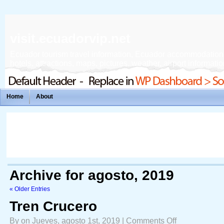
visit.ecuadorvip.net
Ecuador tourism travel information, Ecuador accommodation, f
hotels, attractions, maps, pictures, weather, airport informatio
Home
About
Archive for agosto, 2019
« Older Entries
Tren Crucero
on
By on Jueves, agosto 1st, 2019 |
Comments Off