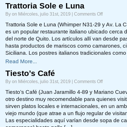
Trattoria Sole e Luna
on
By on Miércoles, julio 31st, 2019 |
Comments Off
Trattoria
Sole
e
Trattoria Sole e Luna (Whimper N31-29 y Av. La C
Luna
es un popular restaurante italiano ubicado cerca d
del norte de Quito. Los artículos allí van desde p
hasta productos de mariscos como camarones, cigal
Siciliana. Los postres italianos tradicionales com
Read More...
Tiesto’s Café
on
By on Miércoles, julio 31st, 2019 |
Comments Off
Tiesto’s
Café
Tiesto’s Café (Juan Jaramillo 4-89 y Mariano Cue
otro destino muy recomendable para quienes visi
sirven platos locales e internacionales, en un am
viejo mundo (que atrae a un flujo regular de visita
Las especialidades aquí varían desde sopa de 