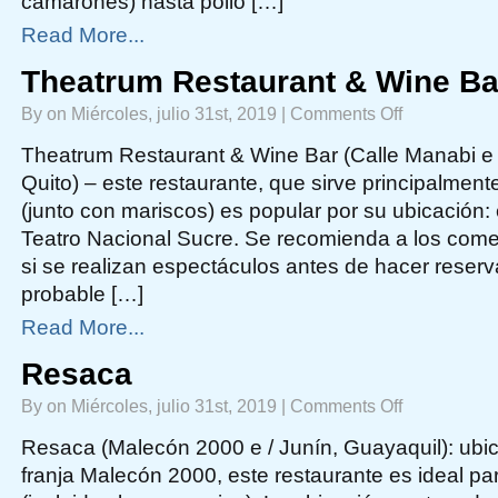
camarones) hasta pollo […]
Read More...
Theatrum Restaurant & Wine Ba
on
By on Miércoles, julio 31st, 2019 |
Comments Off
Theatrum
Restaurant
&
Theatrum Restaurant & Wine Bar (Calle Manabi e /
Wine
Bar
Quito) – este restaurante, que sirve principalmen
(junto con mariscos) es popular por su ubicación:
Teatro Nacional Sucre. Se recomienda a los come
si se realizan espectáculos antes de hacer reser
probable […]
Read More...
Resaca
on
By on Miércoles, julio 31st, 2019 |
Comments Off
Resaca
Resaca (Malecón 2000 e / Junín, Guayaquil): ubic
franja Malecón 2000, este restaurante es ideal pa