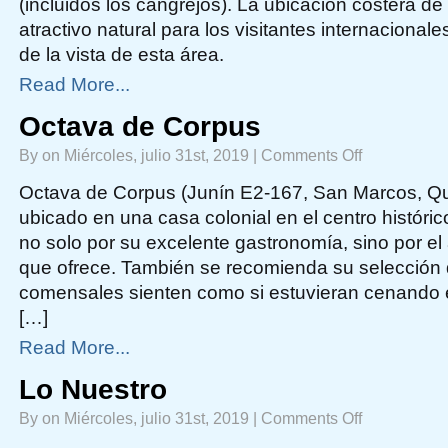
(incluidos los cangrejos). La ubicación costera d
atractivo natural para los visitantes internacional
de la vista de esta área.
Read More...
Octava de Corpus
on
By on Miércoles, julio 31st, 2019 |
Comments Off
Octava
de
Corpus
Octava de Corpus (Junín E2-167, San Marcos, Quit
ubicado en una casa colonial en el centro históri
no solo por su excelente gastronomía, sino por e
que ofrece. También se recomienda su selección 
comensales sienten como si estuvieran cenando e
[…]
Read More...
Lo Nuestro
on
By on Miércoles, julio 31st, 2019 |
Comments Off
Lo
Nuestro