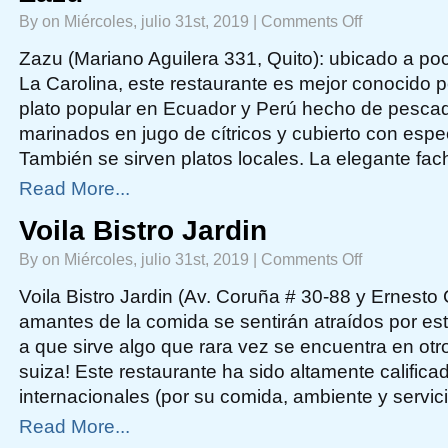
on
By on Miércoles, julio 31st, 2019 |
Comments Off
Zazu
Zazu (Mariano Aguilera 331, Quito): ubicado a p
La Carolina, este restaurante es mejor conocido p
plato popular en Ecuador y Perú hecho de pesc
marinados en jugo de cítricos y cubierto con espe
También se sirven platos locales. La elegante fac
Read More...
Voila Bistro Jardin
on
By on Miércoles, julio 31st, 2019 |
Comments Off
Voila
Bistro
Jardin
Voila Bistro Jardin (Av. Coruña # 30-88 y Ernesto
amantes de la comida se sentirán atraídos por est
a que sirve algo que rara vez se encuentra en otr
suiza! Este restaurante ha sido altamente califica
internacionales (por su comida, ambiente y servici
Read More...