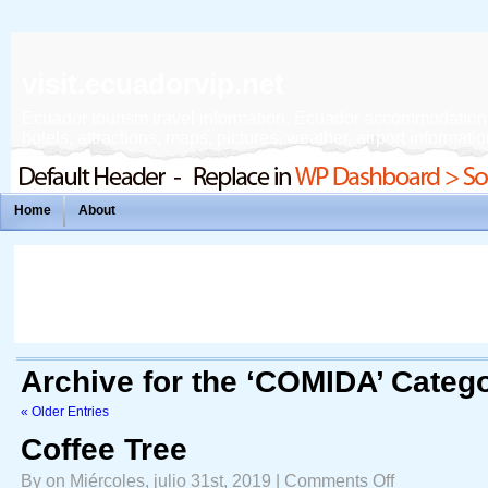
visit.ecuadorvip.net
Ecuador tourism travel information, Ecuador accommodation, f
hotels, attractions, maps, pictures, weather, airport informatio
Home
About
Archive for the ‘COMIDA’ Categ
« Older Entries
Coffee Tree
on
By on Miércoles, julio 31st, 2019 |
Comments Off