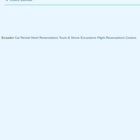
Ecuador
Car Rental
Hotel Reservations
Tours & Shore Excursions
Flight Reservations
Cruises