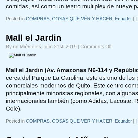
comidas, así como un teatro multiplex de nueve pa
Posted in
COMPRAS
,
COSAS QUE VER Y HACER
,
Ecuador
|
|
Mall el Jardin
on
By on Miércoles, julio 31st, 2019 |
Comments Off
Mall
el
Jardin
Mall el Jardin (Av. Amazonas N6-114 y Repúblic
cerca del Parque La Carolina, este es uno de los 
comerciales modernos de Quito. Este centro comerc
principalmente minoristas regionales, con alguna
internacionales también (como Adidas, Lacoste,
Cole).
Posted in
COMPRAS
,
COSAS QUE VER Y HACER
,
Ecuador
|
|