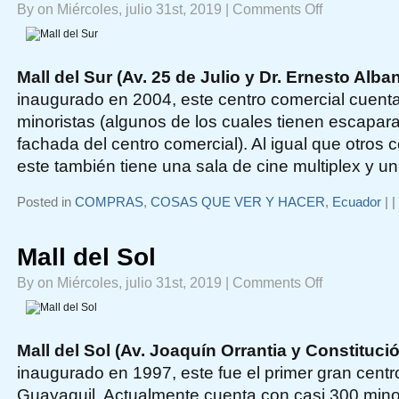
on
By on Miércoles, julio 31st, 2019 |
Comments Off
Mall
del
Sur
Mall del Sur (Av. 25 de Julio y Dr. Ernesto Alba
inaugurado en 2004, este centro comercial cuen
minoristas (algunos de los cuales tienen escapar
fachada del centro comercial). Al igual que otros 
este también tiene una sala de cine multiplex y u
Posted in
COMPRAS
,
COSAS QUE VER Y HACER
,
Ecuador
|
|
Mall del Sol
on
By on Miércoles, julio 31st, 2019 |
Comments Off
Mall
del
Sol
Mall del Sol (Av. Joaquín Orrantia y Constituci
inaugurado en 1997, este fue el primer gran centr
Guayaquil. Actualmente cuenta con casi 300 minor