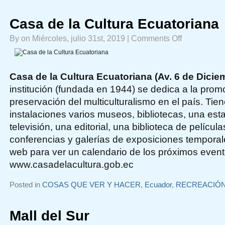
Casa de la Cultura Ecuatoriana
on
By on Miércoles, julio 31st, 2019 |
Comments Off
Casa
de
la
Cultura
Ecuatoriana
Casa de la Cultura Ecuatoriana (Av. 6 de Diciem
institución (fundada en 1944) se dedica a la promo
preservación del multiculturalismo en el país. Tie
instalaciones varios museos, bibliotecas, una esta
televisión, una editorial, una biblioteca de película
conferencias y galerías de exposiciones temporale
web para ver un calendario de los próximos event
www.casadelacultura.gob.ec
Posted in
COSAS QUE VER Y HACER
,
Ecuador
,
RECREACIÓ
Mall del Sur