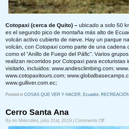
Cotopaxi (cerca de Quito) –
ubicado a solo 50 km
es el segundo pico de montaña más alto de Ecuad
volcán activo cubierto de nieve. Hay un parque n
volcán, con Cotopaxi como parte de una cadena 
como el “Anillo de Fuego del Páfic”. Varios grupo
realizan recorridos por Cotopaxi para ecoturistas
visitarlo, incluidos: www.andesclimbing.com; www
www.cotopaxitours.com; www.globalbasecamps.c
www.gulliver.com.ec;
Posted in
COSAS QUE VER Y HACER
,
Ecuador
,
RECREACIÓ
Cerro Santa Ana
on
By on Miércoles, julio 31st, 2019 |
Comments Off
Cerro
Santa
Ana