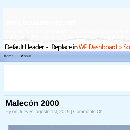
visit.ecuadorvip.net
Ecuador tourism travel information, Ecuador accommodation, f
hotels, attractions, maps, pictures, weather, airport informatio
Home
About
Malecón 2000
on
By on Jueves, agosto 1st, 2019 |
Comments Off
Malecón
2000