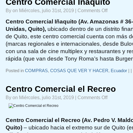
Centro Comercial Iñaquito
on
By on Miércoles, julio 31st, 2019 |
Comments Off
Centro
Comercial
Iñaquito
Centro Comercial Iñaquito (Av. Amazonas # 36
Unidas, Quito),
ubicado dentro de un distrito fina
de Quito, este centro comercial cuenta con más d
(marcas regionales e internacionales, desde Bulov
con una sala de cine multiplex y restaurantes y r
rápida (que van desde Tony Roma’s hasta Burger 
Posted in
COMPRAS
,
COSAS QUE VER Y HACER
,
Ecuador
|
|
Centro Comercial el Recreo
on
By on Miércoles, julio 31st, 2019 |
Comments Off
Centro
Comercial
el
Recreo
Centro Comercial el Recreo (Av. Pedro V. Mald
Quito)
– ubicado hacia el extremo sur de Quito (en 