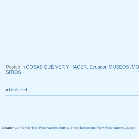
Posted in
COSAS QUE VER Y HACER
,
Ecuador
,
MUSEOS /M
SITIOS
«
La Merced
Ecuador
Car Rental
Hotel Reservations
Tours & Shore Excursions
Flight Reservations
Cruises