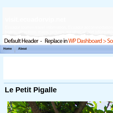
visit.ecuadorvip.net
Ecuador tourism travel information, Ecuador accommodation, f
hotels, attractions, maps, pictures, weather, airport informatio
Home
About
Le Petit Pigalle